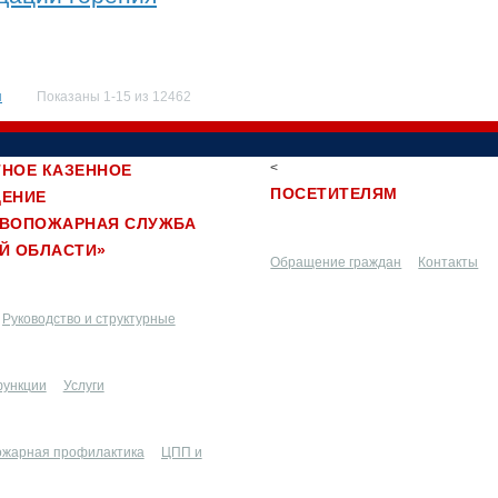
я
Показаны 1-15 из 12462
<
НОЕ КАЗЕННОЕ
ПОСЕТИТЕЛЯМ
ДЕНИЕ
ИВОПОЖАРНАЯ СЛУЖБА
Й ОБЛАСТИ»
Обращение граждан
Контакты
Руководство и структурные
функции
подразделения
Услуги
ожарная профилактика
ЦПП и
Разное