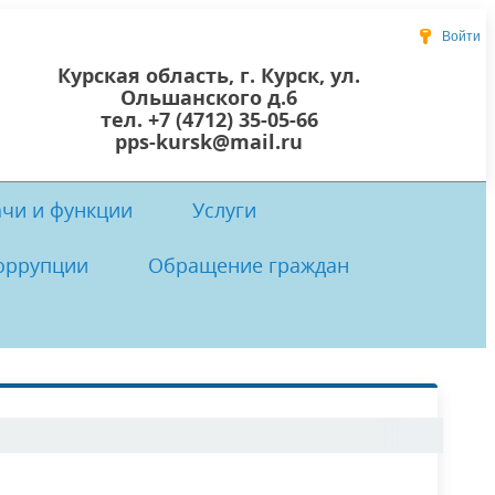
Войти
Курская область, г. Курск, ул.
Ольшанского д.6
тел. +7 (4712) 35-05-66
pps-kursk@mail.ru
ачи и функции
Услуги
оррупции
Обращение граждан
 центр
осты
 коррупции
Локальные нормативно-правовые
Прием граждан
акты ОКУ «ППС Курской области