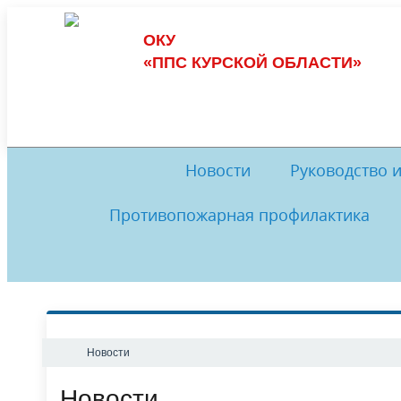
ОКУ
«ППС КУРСКОЙ ОБЛАСТИ»
Новости
Руководство 
Противопожарная профилактика
Обеспечение пожарной безопасности
Руководство
И
Комиссия по противодействию
История
Музей
Комис
коррупции
Обратная связь
Нормативные документы
Ме
Новости
Новости