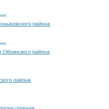
Поныровского района
о Обоянского района
ского района
дации горения