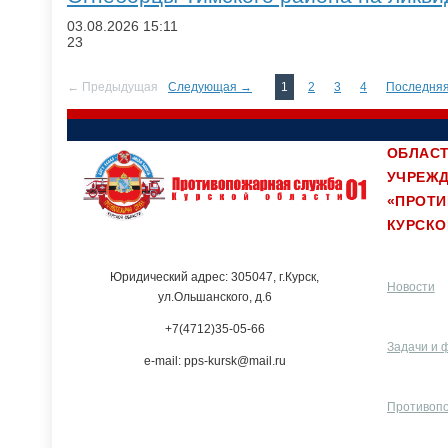
03.08.2026
15:11
23
← Предыдущая
Следующая →
1
2
3
4
Последня
ОБЛАСТ
УЧРЕЖ
«ПРОТ
КУРСКО
Юридический адрес: 305047, г.Курск,
Новости
ул.Ольшанского, д.6
+7(4712)35-05-66
Задачи и 
e-mail: pps-kursk@mail.ru
Противоп