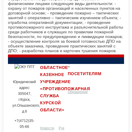
физическими лицами следующие виды деятельности: -
охрану от пожаров организаций и населенных пунктов на
договорной основе; - проведение пожарно – тактических
занятий с оперативно – тактическим изучением объекта; -
отработка оперативной документации; - проведение
противопожарного инструктажа и разъяснительной работы
среди работников и служащих по правилам пожарной
безопасности, по предупреждению и ликвидации пожаров;
- осуществление контроля за боевой готовностью ДПО на
объекте заказчика, проведение практических занятий с
ДПО; - разработка планов и карточек тушения пожаров.
<
ОБЛАСТНОЕ
ПОСЕТИТЕЛЯМ
КАЗЕННОЕ
УЧРЕЖДЕНИЕ
Юридический
адрес:
«ПРОТИВОПОЖАРНАЯ
Обращение
Контакты
305047,
СЛУЖБА
г.Курск,
КУРСКОЙ
ул.Ольшанского,
ОБЛАСТИ»
граждан
д.6
+7(4712)35-
05-66
Новости
Руководство и