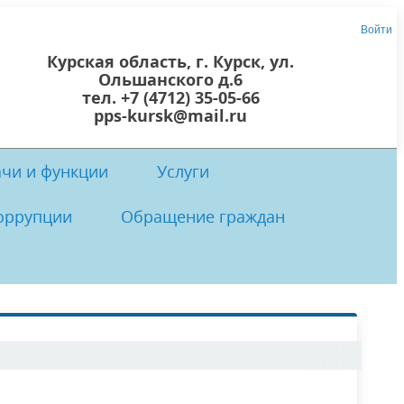
Войти
Курская область, г. Курск, ул.
Ольшанского д.6
тел. +7 (4712) 35-05-66
pps-kursk@mail.ru
ачи и функции
Услуги
оррупции
Обращение граждан
 центр
осты
 коррупции
Локальные нормативно-правовые
Прием граждан
акты ОКУ «ППС Курской области