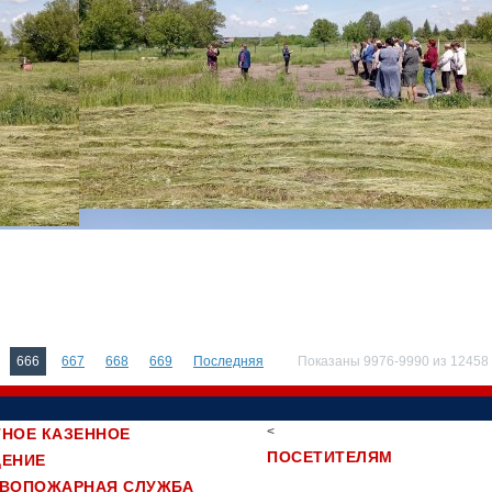
666
667
668
669
Последняя
Показаны 9976-9990 из 12458
<
НОЕ КАЗЕННОЕ
ПОСЕТИТЕЛЯМ
ДЕНИЕ
ИВОПОЖАРНАЯ СЛУЖБА