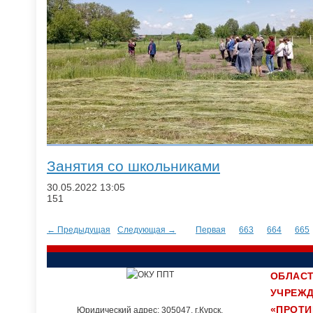
Занятия со школьниками
30.05.2022
13:05
151
← Предыдущая
Следующая →
Первая
663
664
665
ОБЛАСТ
УЧРЕЖ
«ПРОТ
Юридический адрес: 305047, г.Курск,