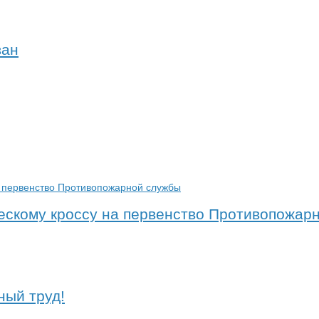
ван
ескому кроссу на первенство Противопожар
ный труд!