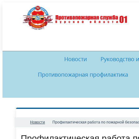
Новости
Руководство 
Противопожарная профилактика
Обеспечение пожарной безопасности
Руководство
И
Комиссия по противодействию
История
Музей
Комис
коррупции
Обратная связь
Нормативные документы
Ме
Новости
Профилактическая работа по пожарной безопас
Профилактическая работа п