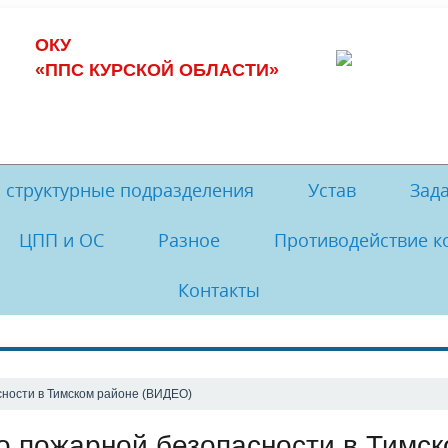
ОКУ
«ППС КУРСКОЙ ОБЛАСТИ»
и структурные подразделения
Устав
Зад
ЦПП и ОС
Разное
Противодействие к
спытание и проверка ППВ
Отделы и службы
Учебно-методический
Пожарные части и п
Контакты
сия по служебному поведению
Часовня
НПА по противодействию
Памятник
тодические рекомендации
ности в Тимском районе (ВИДЕО)
о пожарной безопасности в Тимс