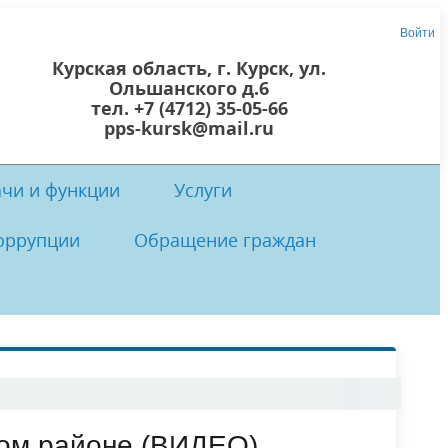
Войти
Курская область, г. Курск, ул.
Ольшанского д.6
тел. +7 (4712) 35-05-66
pps-kursk@mail.ru
ачи и функции
Услуги
оррупции
Обращение граждан
 центр
осты
 коррупции
Локальные нормативно-правовые
Прием граждан
акты ОКУ «ППС Курской области
ком районе (ВИДЕО)