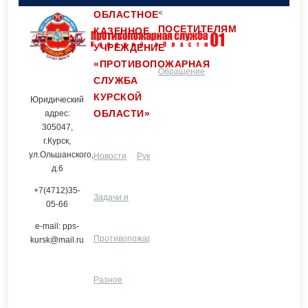
<
ОБЛАСТНОЕ
ПОСЕТИТЕЛЯМ
КАЗЕННОЕ
УЧРЕЖДЕНИЕ
«ПРОТИВОПОЖАРНАЯ
Обращение
Контакты
СЛУЖБА
КУРСКОЙ
Юридический
ОБЛАСТИ»
граждан
адрес:
305047,
г.Курск,
ул.Ольшанского,
Новости
Руководство и
д.6
+7(4712)35-
Задачи и
структурные
Услуги
05-66
e-mail: pps-
функции
Противопожарная
подразделения
ЦПП
Разное
kursk@mail.ru
профилактика
Разное
и